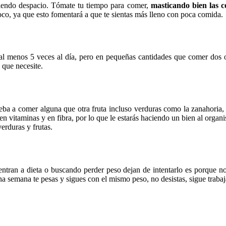
miendo despacio. Tómate tu tiempo para comer,
masticando bien las 
poco, ya que esto fomentará a que te sientas más lleno con poca comida.
 al menos 5 veces al día, pero en pequeñas cantidades que comer dos 
 que necesite.
rueba a comer alguna que otra fruta incluso verduras como la zanahori
 vitaminas y en fibra, por lo que le estarás haciendo un bien al organism
erduras y frutas.
entran a dieta o buscando perder peso dejan de intentarlo es porque n
una semana te pesas y sigues con el mismo peso, no desistas, sigue trab