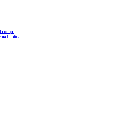
el cuerpo
orma habitual