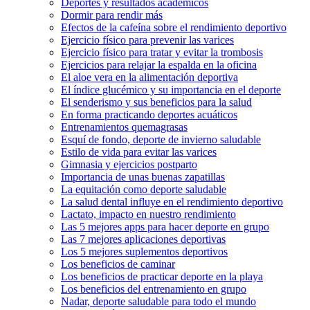
Deportes y resultados académicos
Dormir para rendir más
Efectos de la cafeína sobre el rendimiento deportivo
Ejercicio físico para prevenir las varices
Ejercicio físico para tratar y evitar la trombosis
Ejercicios para relajar la espalda en la oficina
El aloe vera en la alimentación deportiva
El índice glucémico y su importancia en el deporte
El senderismo y sus beneficios para la salud
En forma practicando deportes acuáticos
Entrenamientos quemagrasas
Esquí de fondo, deporte de invierno saludable
Estilo de vida para evitar las varices
Gimnasia y ejercicios postparto
Importancia de unas buenas zapatillas
La equitación como deporte saludable
La salud dental influye en el rendimiento deportivo
Lactato, impacto en nuestro rendimiento
Las 5 mejores apps para hacer deporte en grupo
Las 7 mejores aplicaciones deportivas
Los 5 mejores suplementos deportivos
Los beneficios de caminar
Los beneficios de practicar deporte en la playa
Los beneficios del entrenamiento en grupo
Nadar, deporte saludable para todo el mundo