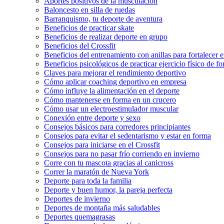
Aportes positivos de la musculación
Baloncesto en silla de ruedas
Barranquismo, tu deporte de aventura
Beneficios de practicar skate
Beneficios de realizar deporte en grupo
Beneficios del Crossfit
Beneficios del entrenamiento con anillas para fortalecer 
Beneficios psicológicos de practicar ejercicio físico de f
Claves para mejorar el rendimiento deportivo
Cómo aplicar coaching deportivo en empresa
Cómo influye la alimentación en el deporte
Cómo mantenerse en forma en un crucero
Cómo usar un electroestimulador muscular
Conexión entre deporte y sexo
Consejos básicos para corredores principiantes
Consejos para evitar el sedentarismo y estar en forma
Consejos para iniciarse en el Crossfit
Consejos para no pasar frío corriendo en invierno
Corre con tu mascota gracias al canicross
Correr la maratón de Nueva York
Deporte para toda la familia
Deporte y buen humor, la pareja perfecta
Deportes de invierno
Deportes de montaña más saludables
Deportes quemagrasas