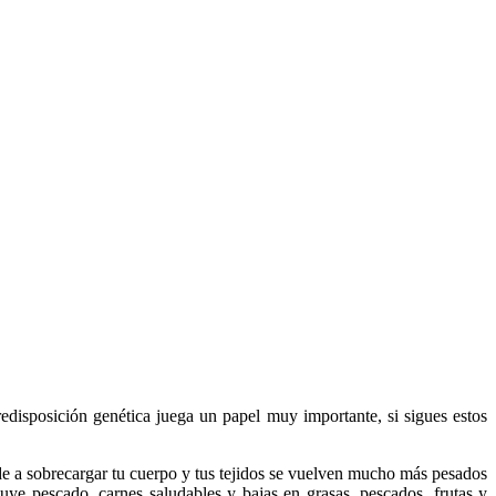
redisposición genética juega un papel muy importante, si sigues estos
de a sobrecargar tu cuerpo y tus tejidos se vuelven mucho más pesados
cluye pescado, carnes saludables y bajas en grasas, pescados, frutas y