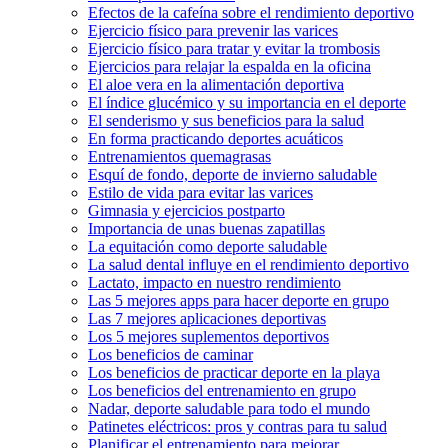
Efectos de la cafeína sobre el rendimiento deportivo
Ejercicio físico para prevenir las varices
Ejercicio físico para tratar y evitar la trombosis
Ejercicios para relajar la espalda en la oficina
El aloe vera en la alimentación deportiva
El índice glucémico y su importancia en el deporte
El senderismo y sus beneficios para la salud
En forma practicando deportes acuáticos
Entrenamientos quemagrasas
Esquí de fondo, deporte de invierno saludable
Estilo de vida para evitar las varices
Gimnasia y ejercicios postparto
Importancia de unas buenas zapatillas
La equitación como deporte saludable
La salud dental influye en el rendimiento deportivo
Lactato, impacto en nuestro rendimiento
Las 5 mejores apps para hacer deporte en grupo
Las 7 mejores aplicaciones deportivas
Los 5 mejores suplementos deportivos
Los beneficios de caminar
Los beneficios de practicar deporte en la playa
Los beneficios del entrenamiento en grupo
Nadar, deporte saludable para todo el mundo
Patinetes eléctricos: pros y contras para tu salud
Planificar el entrenamiento para mejorar