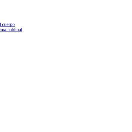
el cuerpo
orma habitual