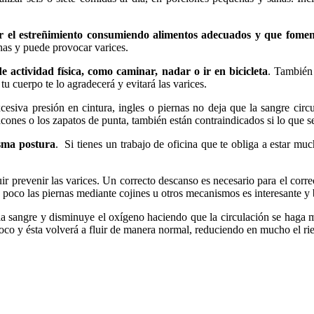
ar el estreñimiento consumiendo alimentos adecuados y que fomente
rnas y puede provocar varices.
de actividad física, como caminar, nadar o ir en bicicleta
. También 
tu cuerpo te lo agradecerá y evitará las varices.
xcesiva presión en cintura, ingles o piernas no deja que la sangre cir
 tacones o los zapatos de punta, también están contraindicados si lo que s
isma postura
. Si tienes un trabajo de oficina que te obliga a estar m
r prevenir las varices. Un correcto descanso es necesario para el corr
n poco las piernas mediante cojines u otros mecanismos es interesante y 
 la sangre y disminuye el oxígeno haciendo que la circulación se haga m
oco y ésta volverá a fluir de manera normal, reduciendo en mucho el ri