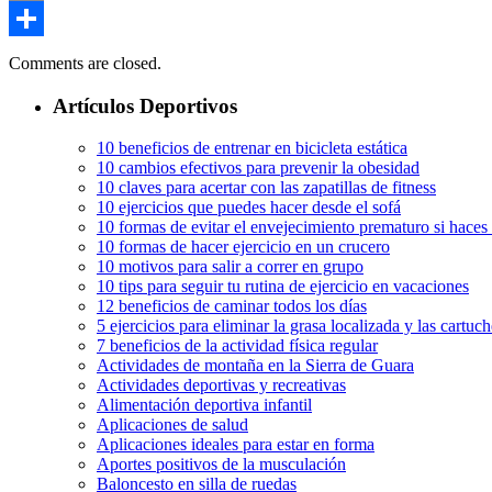
Email
Compartir
Comments are closed.
Artículos Deportivos
10 beneficios de entrenar en bicicleta estática
10 cambios efectivos para prevenir la obesidad
10 claves para acertar con las zapatillas de fitness
10 ejercicios que puedes hacer desde el sofá
10 formas de evitar el envejecimiento prematuro si haces
10 formas de hacer ejercicio en un crucero
10 motivos para salir a correr en grupo
10 tips para seguir tu rutina de ejercicio en vacaciones
12 beneficios de caminar todos los días
5 ejercicios para eliminar la grasa localizada y las cartuch
7 beneficios de la actividad física regular
Actividades de montaña en la Sierra de Guara
Actividades deportivas y recreativas
Alimentación deportiva infantil
Aplicaciones de salud
Aplicaciones ideales para estar en forma
Aportes positivos de la musculación
Baloncesto en silla de ruedas