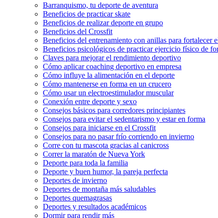
Barranquismo, tu deporte de aventura
Beneficios de practicar skate
Beneficios de realizar deporte en grupo
Beneficios del Crossfit
Beneficios del entrenamiento con anillas para fortalecer 
Beneficios psicológicos de practicar ejercicio físico de f
Claves para mejorar el rendimiento deportivo
Cómo aplicar coaching deportivo en empresa
Cómo influye la alimentación en el deporte
Cómo mantenerse en forma en un crucero
Cómo usar un electroestimulador muscular
Conexión entre deporte y sexo
Consejos básicos para corredores principiantes
Consejos para evitar el sedentarismo y estar en forma
Consejos para iniciarse en el Crossfit
Consejos para no pasar frío corriendo en invierno
Corre con tu mascota gracias al canicross
Correr la maratón de Nueva York
Deporte para toda la familia
Deporte y buen humor, la pareja perfecta
Deportes de invierno
Deportes de montaña más saludables
Deportes quemagrasas
Deportes y resultados académicos
Dormir para rendir más