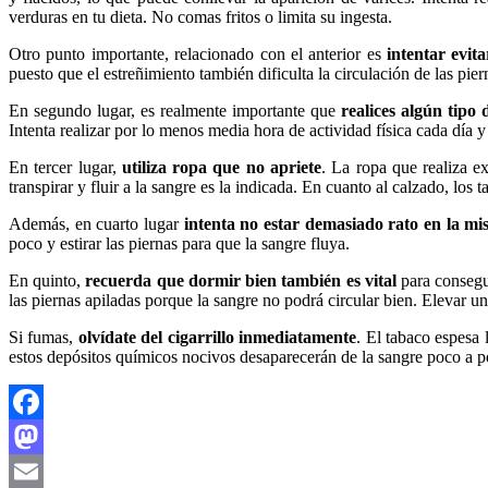
verduras en tu dieta. No comas fritos o limita su ingesta.
Otro punto importante, relacionado con el anterior es
intentar evit
puesto que el estreñimiento también dificulta la circulación de las pie
En segundo lugar, es realmente importante que
realices algún tipo 
Intenta realizar por lo menos media hora de actividad física cada día y 
En tercer lugar,
utiliza ropa que no apriete
. La ropa que realiza e
transpirar y fluir a la sangre es la indicada. En cuanto al calzado, los
Además, en cuarto lugar
intenta no estar demasiado rato en la m
poco y estirar las piernas para que la sangre fluya.
En quinto,
recuerda que dormir bien también es vital
para consegui
las piernas apiladas porque la sangre no podrá circular bien. Elevar u
Si fumas,
olvídate del cigarrillo inmediatamente
. El tabaco espesa
estos depósitos químicos nocivos desaparecerán de la sangre poco a p
Facebook
Mastodon