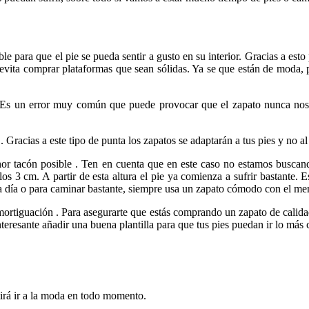
ble para que el pie se pueda sentir a gusto en su interior. Gracias a est
evita comprar plataformas que sean sólidas. Ya se que están de moda, 
 Es un error muy común que puede provocar que el zapato nunca nos te
racias a este tipo de punta los zapatos se adaptarán a tus pies y no al 
or tacón posible . Ten en cuenta que en este caso no estamos buscan
s 3 cm. A partir de esta altura el pie ya comienza a sufrir bastante. 
a a día o para caminar bastante, siempre usa un zapato cómodo con el me
ortiguación . Para asegurarte que estás comprando un zapato de calidad
eresante añadir una buena plantilla para que tus pies puedan ir lo más 
irá ir a la moda en todo momento.