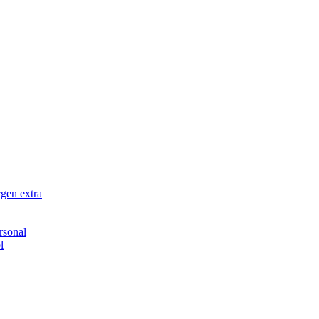
rgen extra
rsonal
l