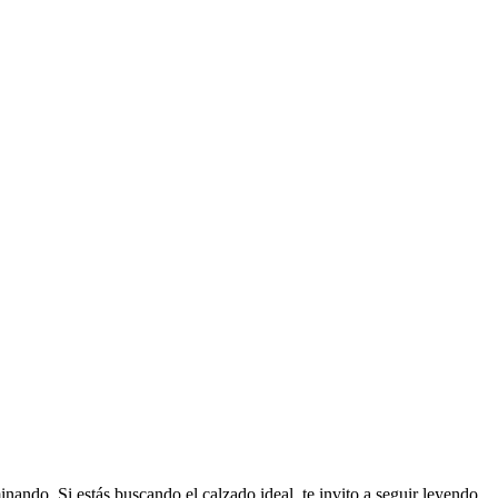
ando. Si estás buscando el calzado ideal, te invito a seguir leyendo.