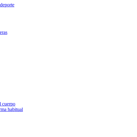
 deporte
eras
el cuerpo
orma habitual