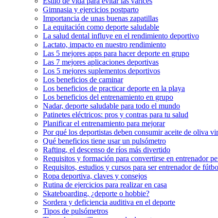
Estilo de vida para evitar las varices
Gimnasia y ejercicios postparto
Importancia de unas buenas zapatillas
La equitación como deporte saludable
La salud dental influye en el rendimiento deportivo
Lactato, impacto en nuestro rendimiento
Las 5 mejores apps para hacer deporte en grupo
Las 7 mejores aplicaciones deportivas
Los 5 mejores suplementos deportivos
Los beneficios de caminar
Los beneficios de practicar deporte en la playa
Los beneficios del entrenamiento en grupo
Nadar, deporte saludable para todo el mundo
Patinetes eléctricos: pros y contras para tu salud
Planificar el entrenamiento para mejorar
Por qué los deportistas deben consumir aceite de oliva vi
Qué beneficios tiene usar un pulsómetro
Rafting, el descenso de ríos más divertido
Requisitos y formación para convertirse en entrenador pe
Requisitos, estudios y cursos para ser entrenador de fútbo
Ropa deportiva, claves y consejos
Rutina de ejercicios para realizar en casa
Skateboarding, ¿deporte o hobbie?
Sordera y deficiencia auditiva en el deporte
Tipos de pulsómetros