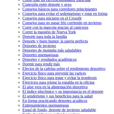
Conexión entre deporte y sexo
Consejos básicos para corredores principiantes
Consejos para evitar el sedentarismo y estar en forma
Consejos para iniciarse en el Crossfit
Consejos para no pasar frío corriendo en invierno
Corre con tu mascota gracias al canicross
Correr la maratón de Nueva York
Deporte para toda la familia
Deporte y buen humor, la pareja perfecta
Deportes de invierno
Deportes de montaña más saludables
Deportes quemagrasas
Deportes y resultados académicos
Dormir para rendir más
Efectos de la cafeína sobre el rendimiento deportivo
Ejercicio físico para prevenir las varices
Ejercicio físico para tratar y evitar la trombosis
Ejercicios para relajar la espalda en la oficina
El aloe vera en la alimentación deportiva
El índice glucémico y su importancia en el deporte
El senderismo y sus beneficios para la salud
En forma practicando deportes acuáticos
Entrenamientos quemagrasas
Esquí de fondo, deporte de invierno saludable