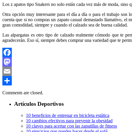
Los z apatos tipo Snakers no solo están cada vez más de moda, sino q
Otra opción muy interesante para el día a día o para el trabajo son 
cuenta que si no compras un zapato casual demasiado llamativo, el mis
gran comodidad, siempre y cuando el calzado sea de buena calidad.
Las alpargatas es otro tipo de calzado realmente cómodo que te permi
agradecerán. Eso sí, siempre debes comprar una variedad que te permit
Facebook
Mastodon
Email
Compartir
Comments are closed.
Artículos Deportivos
10 beneficios de entrenar en bicicleta estática
10 cambios efectivos para prevenir la obesidad
10 claves para acertar con las zapatillas de fitness
10 ejercicios que puedes hacer desde el sofá